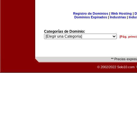
Registro de Dominios
|
Web Hosting
|
D
Dominios Expirados
|
Industrias
|
Indu
Categorías de Dominio:
[Pág. princi
** Precios expre
© 2002/2022 Solo10.com