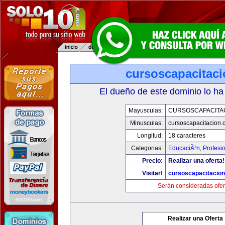
cursoscapacitac
El dueño de este dominio lo ha
Mayusculas:
CURSOSCAPACITA
Minusculas:
cursoscapacitacion.
Longitud:
18 caracteres
Categorias:
EducaciÃ³n
,
Profesi
Precio:
Realizar una oferta!
Visitar!
cursoscapacitacio
Serán consideradas ofer
Realizar una Oferta